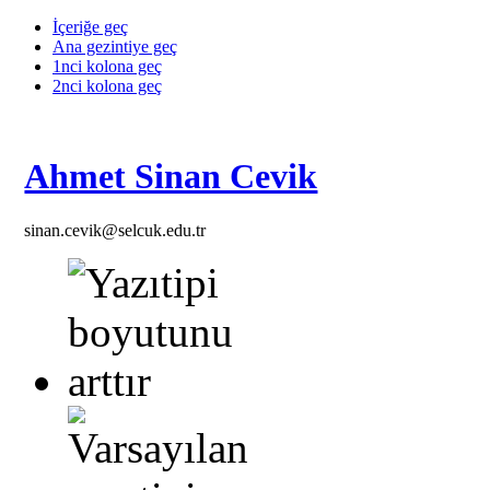
İçeriğe geç
Ana gezintiye geç
1nci kolona geç
2nci kolona geç
Ahmet Sinan Cevik
sinan.cevik@selcuk.edu.tr