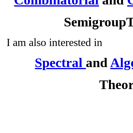
"
Combinatorial
and
SemigroupT
I am also interested in
Spectral
and
Alg
Theor